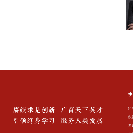
快
浙
教
国