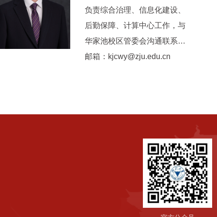
负责综合治理、信息化建设、
后勤保障、计算中心工作，与
华家池校区管委会沟通联系工
作。
邮箱：kjcwy@zju.edu.cn