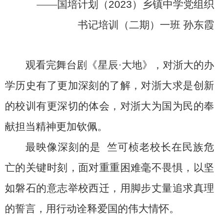
——
国培计划（
2023
）乡镇中学党组织
书记培训（二期）一班
孙东霞
观看完舞台剧《星辰
·
大地》，对浙大的办
学历史有了更加深刻的了解，对浙大求是创新
的校训有更深切的体会，对浙大为国为民的奉
献担当精神更加钦佩。
最映像深刻的是 竺可桢老校长在民族危
亡的关键时刻，面对重重困难毫不畏惧，以坚
如磐石的意志举校西迁，用脚步丈量追求真理
的誓言，用行动诠释爱国的伟大情怀。