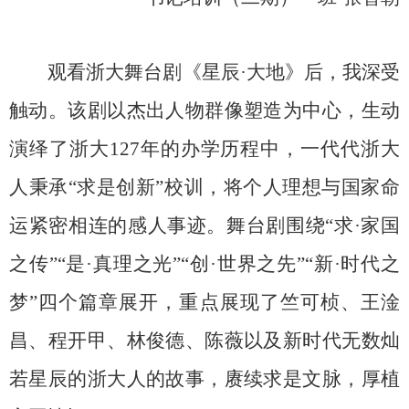
观看浙大舞台剧《星辰
·
大地》后，我深受
触动。该剧以杰出人物群像塑造为中心，生动
演绎了浙大
127
年的办学历程中，一代代浙大
人秉承“求是创新”校训，将个人理想与国家命
运紧密相连的感人事迹。舞台剧围绕“求
·
家国
之传”“是
·
真理之光”“创
·
世界之先”“新
·
时代之
梦”四个篇章展开，重点展现了竺可桢、王淦
昌、程开甲、林俊德、陈薇以及新时代无数灿
若星辰的浙大人的故事，赓续求是文脉，厚植