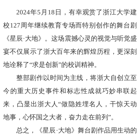
2024
年
5
月
18
日，有幸观赏了浙江大学建
校
127
周年继续教育专场而特别创作的舞台剧
《星辰
·
大地》。这场震撼心灵的视觉与听觉盛
宴不仅展示了浙大百年来的辉煌历程，更深刻
地诠释了“求是创新”的校训精神。
整部剧作以时间为主线，将浙大自创立至
今的重大历史事件和标志性成就巧妙串联起
来，凸显出浙大人“做隐姓埋名人，干惊天动
地事，心怀国之大者，奋力走在前列”。
总之，《星辰
·
大地》舞台剧作品用生动的