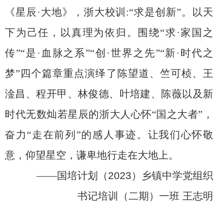
《星辰
·
大地》，浙大校训
:“
求是创新”。以天
下为己任，以真理为依归。围绕“求
·
家国之
传”“是
·
血脉之系”“创
·
世界之先”“新
·
时代之
梦”四个篇章重点演绎了陈望道、竺可桢、王
淦昌、程开甲、林俊德、叶培建、陈薇以及新
时代无数灿若星辰的浙大人心怀“国之大者”，
奋力“走在前列”的感人事迹。让我们心怀敬
意，仰望星空，谦卑地行走在大地上。
——
国培计划（
2023
）乡镇中学党组织
书记培训（二期）一班
王志明