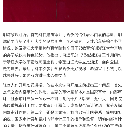
'
胡炜致欢迎辞。首先对甘肃省审计厅给予的信任表示由衷的感谢。胡
炜简要介绍了浙江大学的发展历史、学科研究、人才培养等综合办学
情况，以及浙江大学继续教育学院和全国干部教育培训浙江大学基地
的办学成效与特色优势。他指出，习近平总书记在浙江省工作期间对
于浙江大学改革发展高度重视，希望浙江大学立足浙江、面向全国、
走向世界。最后，对本次参训学员给予美好祝愿，希望审计系统可以
越来越好，加强双方进一步合作交流。
陈炎人作开班动员讲话。他在本次学习开始之前提出三个问题：首先
是怎么看内部审计的作用。国家的审计监督体系是国家审计、内部审
计、社会审计三位一体缺一不可，党的十八大以来，党中央、国务院
高度重视审计工作，要求审计全覆盖，统筹整合审计资源，充分发挥
内部审计作用。第二个问题是国家审计和内部审计的关系，简明扼要
的说，国家审计要加强对内部审计工作的指导和监督，调动内部审计
的力量，增强审计监督合力。第三个问题是依靠单位党组织的直接领