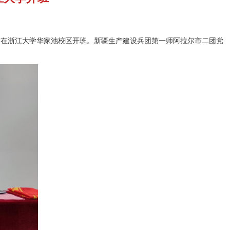
”在浙江⼤学华家池校区开班。新疆生产建设兵团第一师阿拉尔市二团党