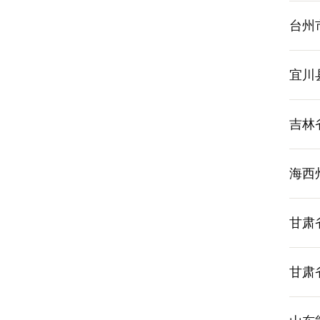
台州
宜川
吉林
海西
甘肃
甘肃