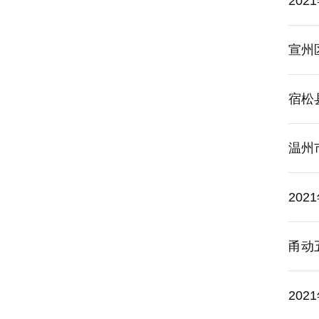
20
宣州
宿松
温州
20
甬动
20