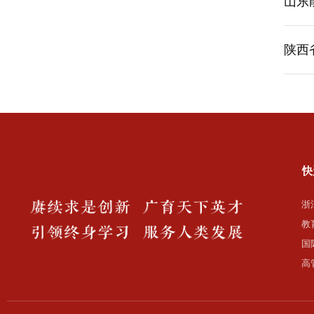
山东
陕西
快
浙
教
国
高